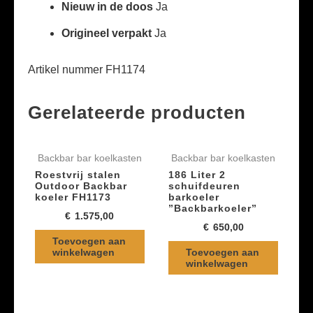
Nieuw in de doos
Ja
Origineel verpakt
Ja
Artikel nummer FH1174
Gerelateerde producten
Backbar bar koelkasten
Backbar bar koelkasten
Roestvrij stalen
186 Liter 2
Outdoor Backbar
schuifdeuren
koeler FH1173
barkoeler
”Backbarkoeler”
€
1.575,00
€
650,00
Toevoegen aan
winkelwagen
Toevoegen aan
winkelwagen