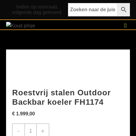
Ga
Indien op voorraad,
naar
volgende dag geleverd.
de
inhoud
Roestvrij stalen Outdoor
Backbar koeler FH1174
€
1.999,00
Roestvrij
-
+