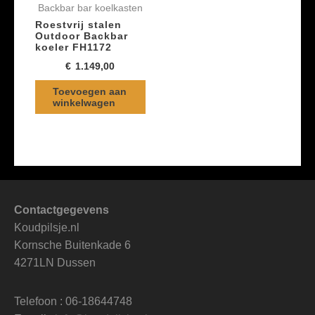
Backbar bar koelkasten
Roestvrij stalen
Outdoor Backbar
koeler FH1172
€
1.149,00
Toevoegen aan
winkelwagen
Contactgegevens
Koudpilsje.nl
Kornsche Buitenkade 6
4271LN Dussen
Telefoon : 06-18644748