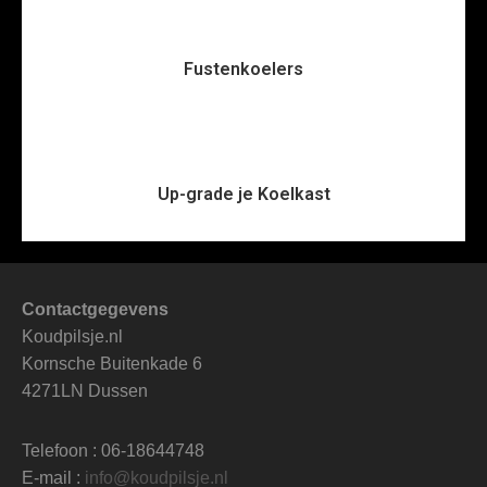
Fustenkoelers
Up-grade je Koelkast
Contactgegevens
Koudpilsje.nl
Kornsche Buitenkade 6
4271LN Dussen
Telefoon : 06-18644748
E-mail :
info@koudpilsje.nl