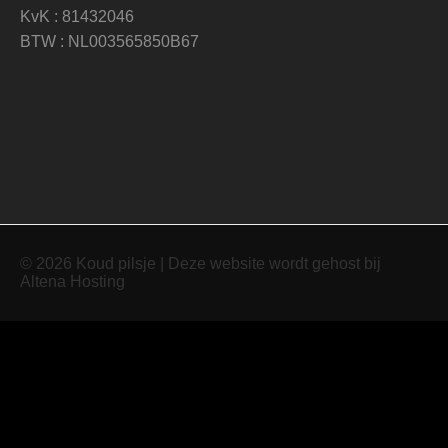
KvK : 81432046
BTW : NL003565850B67
© 2026 Koud pilsje | Deze website wordt gehost bij
Altena Hosting