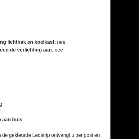
d
ing lichtbak en koelkast:
nee
leen de verlichting aan:
nee
g
C
e aan huis
 de gekleurde Ledstrip ontvangt u per post en