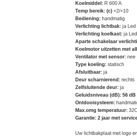
Koelmiddel:
R 600 A
Temp bereik: (c)
+2/+10
Bediening:
handmatig
Verlichting lichtbak:
ja Led
Verlichting koelkast:
ja Le
Aparte schakelaar verlicht
Koelmotor uitzetten met al
Ventilator met sensor:
nee
Type koeling:
statisch
Afsluitbaar:
ja
Deur scharnierend:
rechts
Zelfsluitende deur:
ja
Geluidsniveau (dB): 56 dB
Ontdooisysteem:
handmati
Max.omg temperatuur:
32
Garantie: 2 jaar met servic
Uw lichtbakplaat met logo en