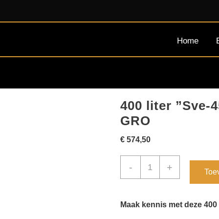
Home
400 liter ”Sve-
GRO
€
574,50
400
-
+
Toe
liter
''Sve-
450Blc''
Maak kennis met deze 400 
glasdeur