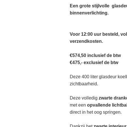
Een grote stijlvolle glasd
2026
binnenverlichting.
GRO
aantal
Voor 12:00 uur besteld, v
verzendkosten.
€574,50 inclusief de btw
€475,- exclusief de btw
Deze 400 liter glasdeur koe
zichtbaarheid.
Deze volledig
zwarte drank
met een
opvallende lichtba
direct in het oog springen.
Dankzij het
zwarte interieur