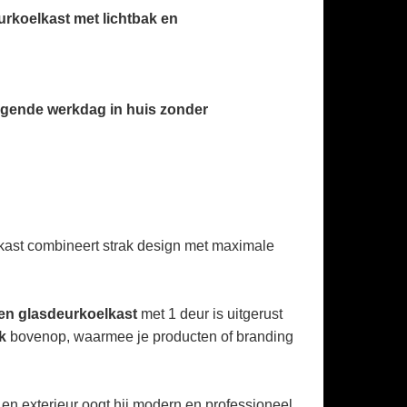
eurkoelkast met lichtbak en
olgende werkdag in huis zonder
lkast combineert strak design met maximale
en glasdeurkoelkast
met 1 deur is uitgerust
k
bovenop, waarmee je producten of branding
en exterieur oogt hij modern en professioneel