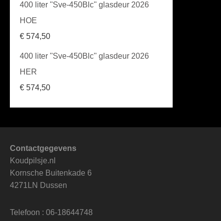
400 liter ''Sve-450Blc'' glasdeur 2026
HOE
€
574,50
400 liter ''Sve-450Blc'' glasdeur 2026
HER
€
574,50
Contactgegevens
Koudpilsje.nl
Kornsche Buitenkade 6
4271LN Dussen
Telefoon : 06-18644748