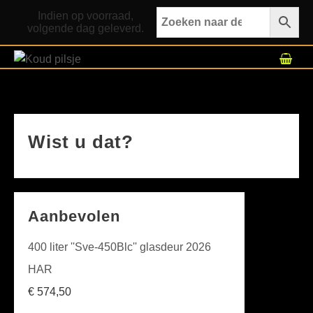
Indien op voorraad,
volgende dag geleverd.
Wist u dat?
Aanbevolen
400 liter ''Sve-450Blc'' glasdeur 2026
HAR
€
574,50