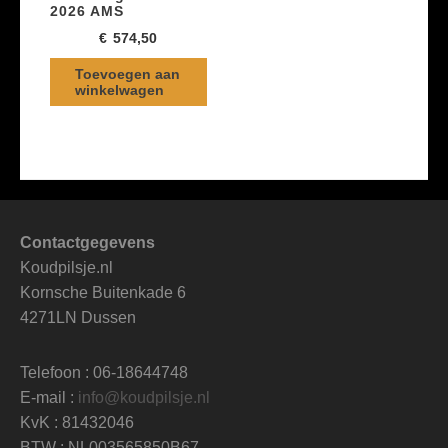
2026 AMS
€
574,50
Toevoegen aan
winkelwagen
Contactgegevens
Koudpilsje.nl
Kornsche Buitenkade 6
4271LN Dussen
Telefoon : 06-18644748
E-mail :
info@koudpilsje.nl
KvK : 81432046
BTW : NL003565850B67