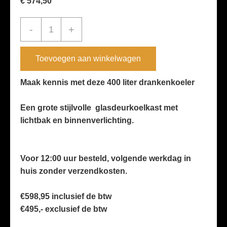
€
574,50
400
-
+
liter
''Sve-
Toevoegen aan winkelwagen
450Blc''
glasdeur
Maak kennis met deze 400 liter drankenkoeler
koelkast
Een grote stijlvolle glasdeurkoelkast met
aantal
lichtbak en binnenverlichting.
Voor 12:00 uur besteld, volgende werkdag in
huis zonder verzendkosten.
€598,95 inclusief de btw
€495,- exclusief de btw