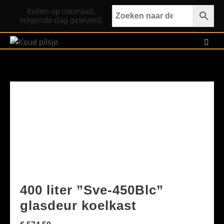
Ga
Indien op voorraad,
naar
volgende dag geleverd.
de
inhoud
400 liter ”Sve-450Blc”
glasdeur koelkast