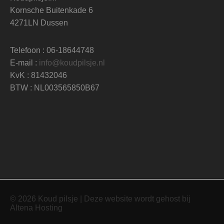
Kornsche Buitenkade 6
4271LN Dussen
Telefoon : 06-18644748
E-mail :
info@koudpilsje.nl
KvK : 81432046
BTW : NL003565850B67
© 2026 Koud pilsje | Deze website wordt gehost bij
Altena Hosting