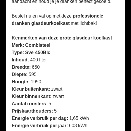
aandacht én houd je je dranken perfect gekoeld.
Bestel nu en val op met deze
professionele
dranken glasdeurkoelkast
met lichtbak!
Kenmerken van deze grote glasdeur koelkast
Merk: Combisteel
Type: Sve-450Blc
Inhoud:
400 liter
Breedte:
650
Diepte:
595
Hoogte:
1950
Kleur buitenkant:
zwart
Kleur binnenkant:
zwart
Aantal roosters:
5
Prijskaarthouders:
5
Energie verbruik per dag:
1,65 kWh
Energie verbruik per jaar:
603 kWh