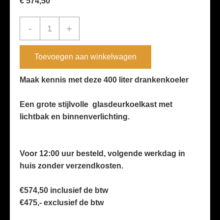
€
574,50
400
-
+
liter
''Sve-
Toevoegen aan winkelwagen
450Blc''
glasdeur
Maak kennis met deze 400 liter drankenkoeler
2026
Een grote stijlvolle glasdeurkoelkast met
HOE
lichtbak en binnenverlichting.
aantal
Voor 12:00 uur besteld, volgende werkdag in
huis zonder verzendkosten.
€574,50 inclusief de btw
€475,- exclusief de btw