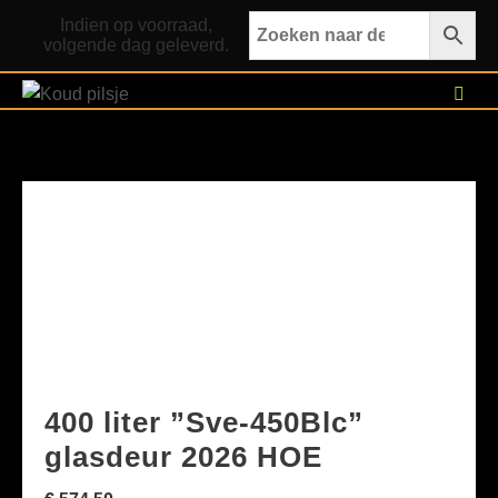
Ga
Indien op voorraad,
naar
volgende dag geleverd.
de
inhoud
400 liter ”Sve-450Blc”
glasdeur 2026 HOE