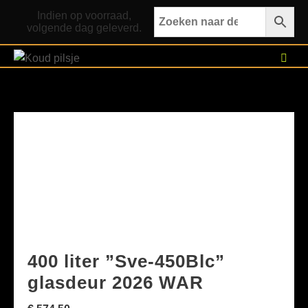
Ga
Indien op voorraad,
naar
volgende dag geleverd.
de
inhoud
400 liter ”Sve-450Blc”
glasdeur 2026 WAR