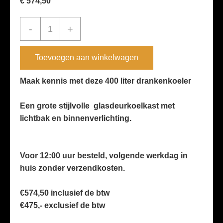
€
574,50
400
-
+
liter
''Sve-
Toevoegen aan winkelwagen
450Blc''
glasdeur
Maak kennis met deze 400 liter drankenkoeler
2026
Een grote stijlvolle glasdeurkoelkast met
WAR
lichtbak en binnenverlichting.
aantal
Voor 12:00 uur besteld, volgende werkdag in
huis zonder verzendkosten.
€574,50 inclusief de btw
€475,- exclusief de btw