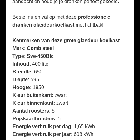
aandacht én houd je je dranken perfect gekoeld.
Bestel nu en val op met deze
professionele
dranken glasdeurkoelkast
met lichtbak!
Kenmerken van deze grote glasdeur koelkast
Merk: Combisteel
Type: Sve-450Blc
Inhoud:
400 liter
Breedte:
650
Diepte:
595
Hoogte:
1950
Kleur buitenkant:
zwart
Kleur binnenkant:
zwart
Aantal roosters:
5
Prijskaarthouders:
5
Energie verbruik per dag:
1,65 kWh
Energie verbruik per jaar:
603 kWh