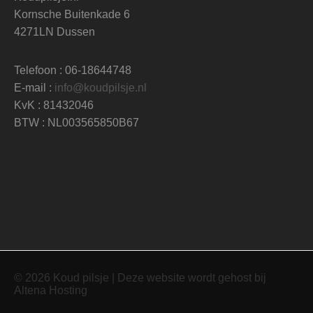
Kornsche Buitenkade 6
4271LN Dussen
Telefoon : 06-18644748
E-mail :
info@koudpilsje.nl
KvK : 81432046
BTW : NL003565850B67
© 2026 Koud pilsje | Deze website wordt gehost bij
Altena Hosting