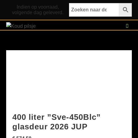
Ga
Indien op voorraad,
naar
volgende dag geleverd.
de
inhoud
400 liter ”Sve-450Blc”
glasdeur 2026 JUP