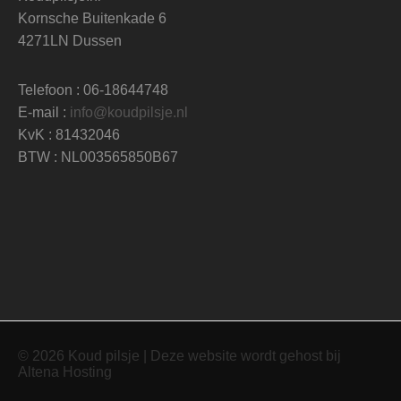
Kornsche Buitenkade 6
4271LN Dussen
Telefoon : 06-18644748
E-mail :
info@koudpilsje.nl
KvK : 81432046
BTW : NL003565850B67
© 2026 Koud pilsje | Deze website wordt gehost bij
Altena Hosting