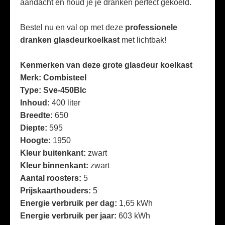
aandacht én houd je je dranken perfect gekoeld.
Bestel nu en val op met deze
professionele
dranken glasdeurkoelkast
met lichtbak!
Kenmerken van deze grote glasdeur koelkast
Merk: Combisteel
Type: Sve-450Blc
Inhoud:
400 liter
Breedte:
650
Diepte:
595
Hoogte:
1950
Kleur buitenkant:
zwart
Kleur binnenkant:
zwart
Aantal roosters:
5
Prijskaarthouders:
5
Energie verbruik per dag:
1,65 kWh
Energie verbruik per jaar:
603 kWh