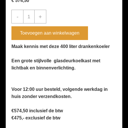
€
574,50
400
-
+
liter
''Sve-
Toevoegen aan winkelwagen
450Blc''
glasdeur
Maak kennis met deze 400 liter drankenkoeler
2026
Een grote stijlvolle glasdeurkoelkast met
JUP
lichtbak en binnenverlichting.
aantal
Voor 12:00 uur besteld, volgende werkdag in
huis zonder verzendkosten.
€574,50 inclusief de btw
€475,- exclusief de btw